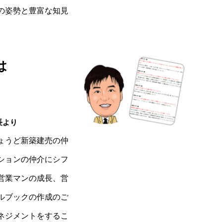
の姿勢と豊富な知見
は
長より
ょうど新築建売の仲
ションの仲介にシフ
営業マンの成長、営
ルブックの作成のご
ネジメントをするこ