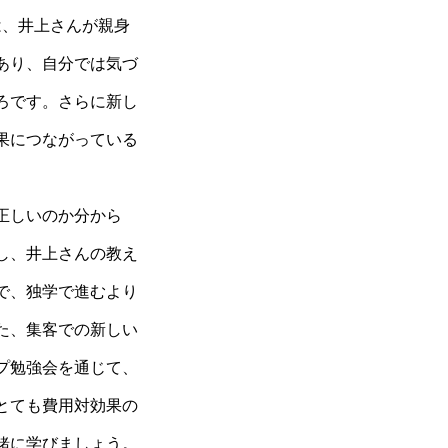
は、井上さんが親身
Company
会社概要
あり、自分では気づ
ろです。さらに新し
果につながっている
consulting
正しいのか分から
会員制コンサル
し、井上さんの教え
で、独学で進むより
た、集客での新しい
プ勉強会を通じて、
とても費用対効果の
緒に学びましょう。