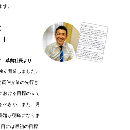
ます。
は
中！
グ 草留社長より
独立開業しました。
売買仲介業の先行き
における目標の立て
るべきか、また、月
課題が明確になりま
年目には最初の目標